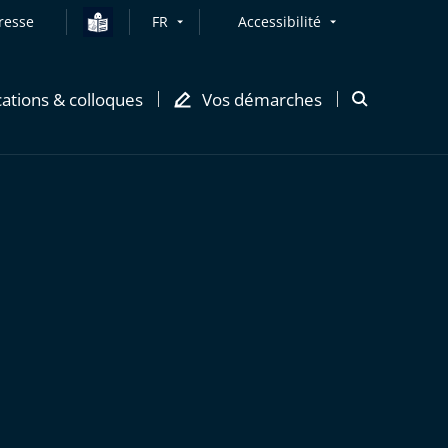
resse
FR
Accessibilité
cations & colloques
Vos démarches
Ouvrir
la
modale
de
recherche