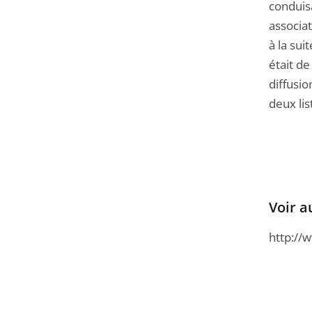
conduis
associat
à la su
était de
diffusio
deux lis
Voir a
http://