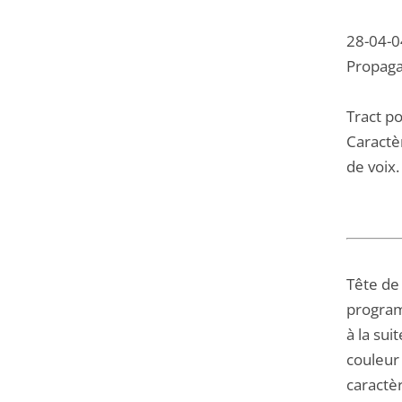
28-04-0
Propaga
Tract po
Caractèr
de voix.
Tête de
programm
à la sui
couleur 
caractèr