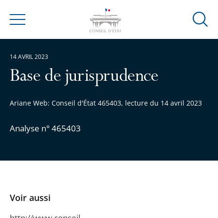
Ouvrir
Menu
la
modal
14 AVRIL 2023
de
reche
Base de jurisprudence
Ariane Web: Conseil d'État 465403, lecture du 14 avril 2023
Analyse n° 465403
Voir aussi
http://www.conseil-