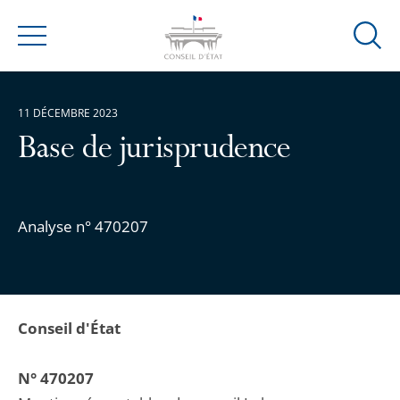
Ouvrir
Menu
la
modal
de
11 DÉCEMBRE 2023
reche
Base de jurisprudence
Analyse n° 470207
Conseil d'État
N° 470207