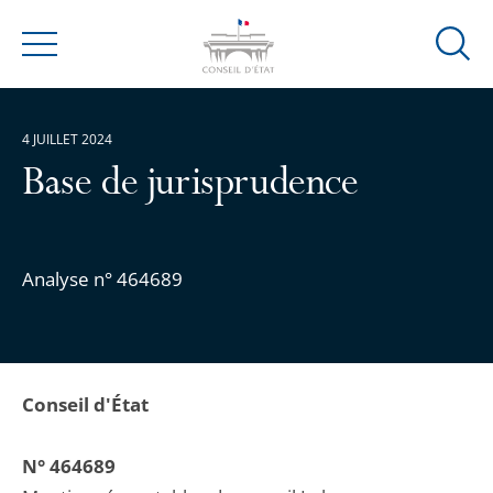
Ouvrir
Menu
la
modal
de
4 JUILLET 2024
reche
Base de jurisprudence
Analyse n° 464689
Conseil d'État
N° 464689