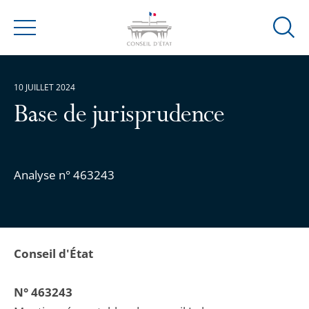
Ouvrir
Menu
la
modal
de
10 JUILLET 2024
reche
Base de jurisprudence
Analyse n° 463243
Conseil d'État
N° 463243