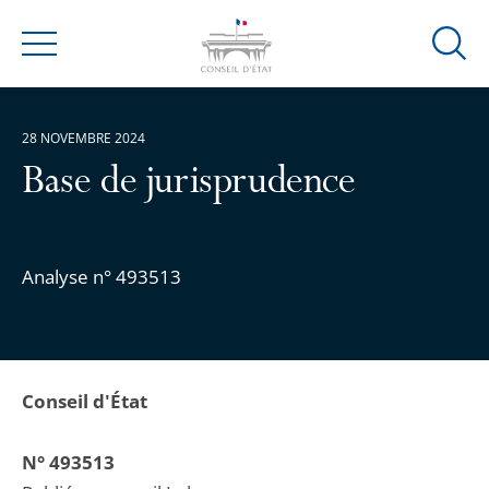
Ouvrir
Menu
la
modal
de
28 NOVEMBRE 2024
reche
Base de jurisprudence
Analyse n° 493513
Conseil d'État
N° 493513