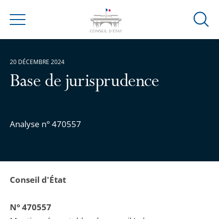
Ouvrir
Menu
la
modal
de
20 DÉCEMBRE 2024
reche
Base de jurisprudence
Analyse n° 470557
Conseil d'État
N° 470557