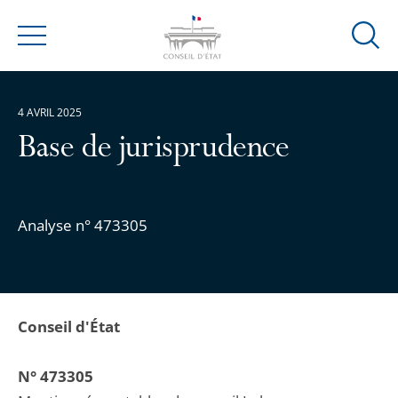
Ouvrir
Menu
la
modal
de
4 AVRIL 2025
reche
Base de jurisprudence
Analyse n° 473305
Conseil d'État
N° 473305