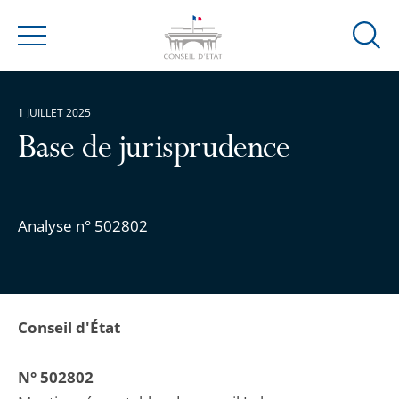
Ouvrir
Menu
la
modal
de
1 JUILLET 2025
reche
Base de jurisprudence
Analyse n° 502802
Conseil d'État
N° 502802