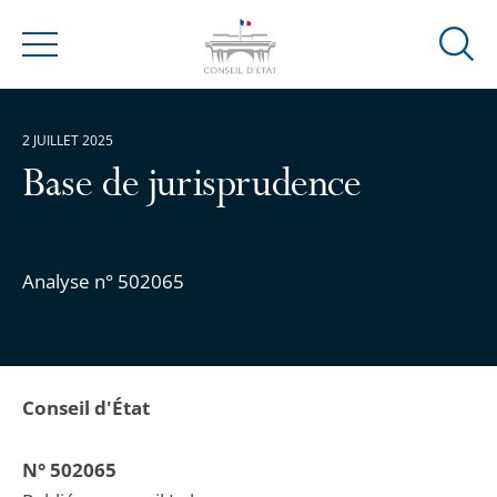
Ouvrir
Menu
la
modal
de
2 JUILLET 2025
reche
Base de jurisprudence
Analyse n° 502065
Conseil d'État
N° 502065