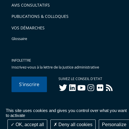
AVIS CONSULTATIFS
PUBLICATIONS & COLLOQUES
VOS DÉMARCHES
Glossaire
INFOLETTRE
Inscrivez-vous à la lettre de la Justice administrative
SUIVEZ LE CONSEIL D'ETAT
S'inscrire
twitter
linkedIn
youtube
instagram
flickr
rss
This site uses cookies and gives you control over what you want
© Conseil d'État 2026 -
Mentions légales
-
Cookies
-
Données
to activate
personnelles
-
Publications administratives
-
Accessibilité :
partiellement conforme
OK, accept all
Deny all cookies
Personalize