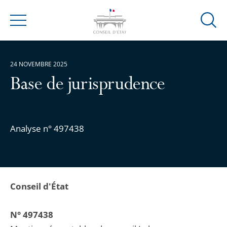
Ouvrir
Menu
la
modal
de
24 NOVEMBRE 2025
reche
Base de jurisprudence
Analyse n° 497438
Conseil d'État
N° 497438