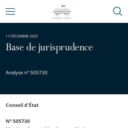
Ouvrir
Menu
la
modal
de
17 DÉCEMBRE 2025
reche
Base de jurisprudence
Analyse n° 505730
Conseil d'État
N° 505730