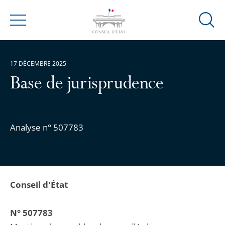
Ouvrir
Menu
la
modal
de
17 DÉCEMBRE 2025
reche
Base de jurisprudence
Analyse n° 507783
Conseil d'État
N° 507783