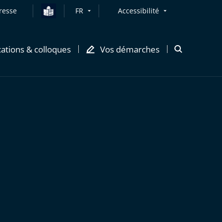
resse
FR
Accessibilité
cations & colloques
Vos démarches
Ouvrir
la
modale
de
recherche