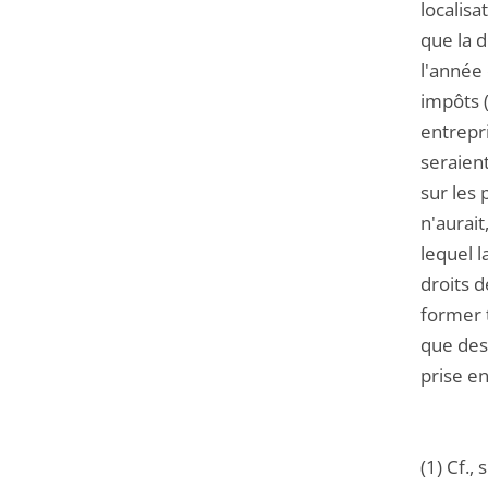
localisa
que la d
l'année
impôts (
entrepri
seraient
sur les 
n'aurait
lequel l
droits d
former t
que des 
prise e
(1) Cf.,