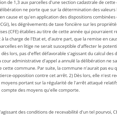
tion de 1,3 aux parcelles d'une section cadastrale de cette
élibération ne porte que sur la détermination des valeurs
 en cause et qu'en application des dispositions combinées
CGI), les dégrèvements de taxe foncière sur les propriétés
ses (CFE) établies au titre de cette année qui pourraient r
 à la charge de l'Etat et, d'autre part, que la remise en cau
parcelles en litige ne serait susceptible d'affecter le poten
, dès lors, pas d'effet défavorable s'agissant du calcul des 
a cour administrative d'appel a annulé la délibération ne 
e cette commune. Par suite, la commune n'aurait pas eu qua
ierce-opposition contre cet arrêt. 2) Dès lors, elle n'est r
moyens portant sur la régularité de l'arrêt attaqué relatifs
n compte des moyens qu'elle comporte.
 s'agissant des conditions de recevabilité d'un tel pourvoi, 