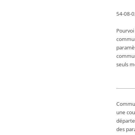
54-08-0
Pourvoi 
commune
paramètr
commune
seuls mo
Commune
une cour
départe
des par