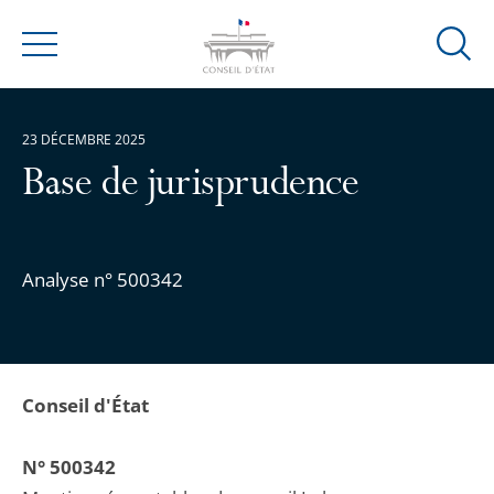
Ouvrir
Menu
la
modal
de
23 DÉCEMBRE 2025
reche
Base de jurisprudence
Analyse n° 500342
Conseil d'État
N° 500342