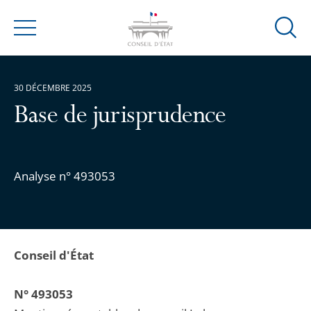
Ouvrir
Menu
la
modal
de
30 DÉCEMBRE 2025
reche
Base de jurisprudence
Analyse n° 493053
Conseil d'État
N° 493053