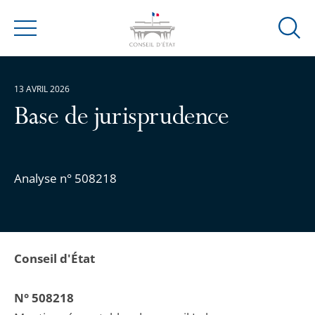
Ouvrir
Menu
la
modal
de
13 AVRIL 2026
reche
Base de jurisprudence
Analyse n° 508218
Conseil d'État
N° 508218