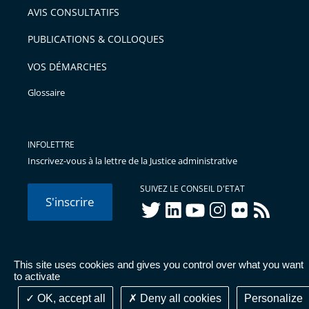
AVIS CONSULTATIFS
PUBLICATIONS & COLLOQUES
VOS DÉMARCHES
Glossaire
INFOLETTRE
Inscrivez-vous à la lettre de la Justice administrative
SUIVEZ LE CONSEIL D'ETAT
S'inscrire
twitter
linkedIn
youtube
instagram
flickr
rss
This site uses cookies and gives you control over what you want
© Conseil d'État 2026 -
Mentions légales
-
Cookies
-
Données
to activate
personnelles
-
Publications administratives
-
Accessibilité :
partiellement conforme
OK, accept all
Deny all cookies
Personalize