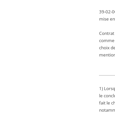
39-02-0
mise en
Contrat
comme re
choix d
mention
1) Lors
le concl
fait le 
notammen