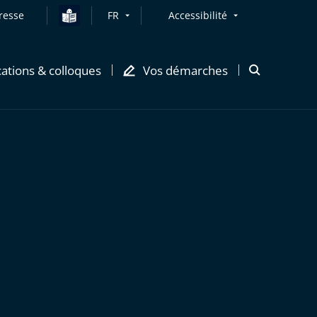
resse
FR
Accessibilité
cations & colloques
Vos démarches
Ouvrir
la
modale
de
recherche