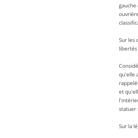
gauche 
ouvrièr
classific
Sur les 
libertés 
Considér
qu'elle 
rappelés
et qu'el
l'intéri
statuer
Sur la l