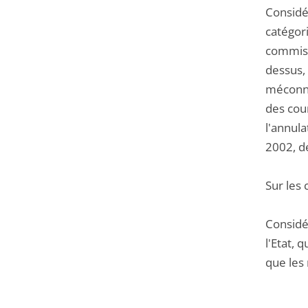
Considé
catégori
commis u
dessus, 
méconna
des cou
l'annula
2002, de
Sur les 
Considér
l'Etat,
que les