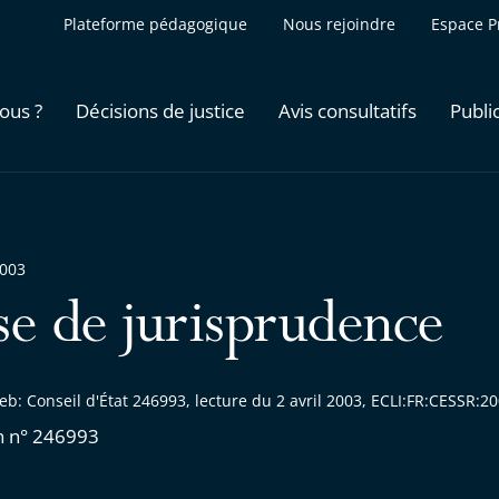
Plateforme pédagogique
Nous rejoindre
Espace P
ous ?
Décisions de justice
Avis consultatifs
Publi
2003
se de jurisprudence
b: Conseil d'État 246993, lecture du 2 avril 2003, ECLI:FR:CESSR:
n n° 246993