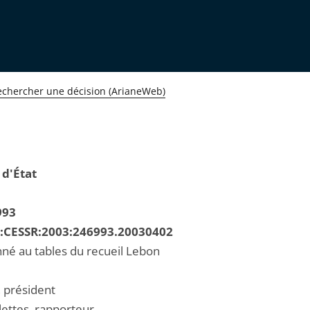
echercher une décision (ArianeWeb)
 d'État
993
R:CESSR:2003:246993.20030402
né au tables du recueil Lebon
, président
lettes, rapporteur