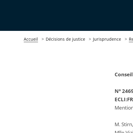
Accueil
Décisions de justice
Jurisprudence
R
Passer
Passer
Conseil
la
la
navigation
navigation
N° 246
de
de
ECLI:F
l'article
l'article
Mention
pour
pour
arriver
arriver
M. Stirn
après
avant
Mlle Via