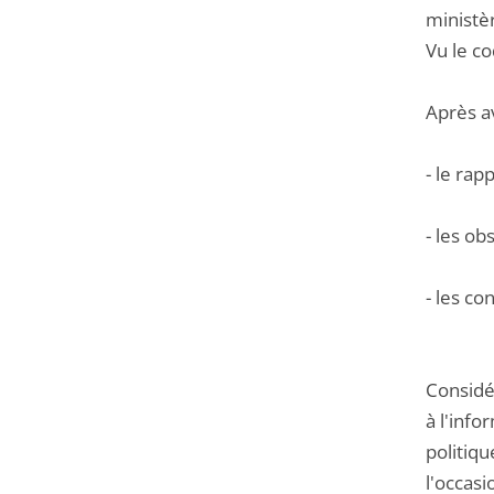
ministèr
Vu le co
Après a
- le rap
- les o
- les c
Considér
à l'info
politiqu
l'occasi