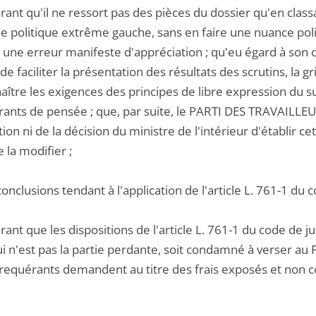
rant qu'il ne ressort pas des pièces du dossier qu'en cla
e politique extrême gauche, sans en faire une nuance polit
ne erreur manifeste d'appréciation ; qu'eu égard à son obje
de faciliter la présentation des résultats des scrutins, la g
ître les exigences des principes de libre expression du su
rants de pensée ; que, par suite, le PARTI DES TRAVAILLE
tion ni de la décision du ministre de l'intérieur d'établir ce
 la modifier ;
conclusions tendant à l'application de l'article L. 761-1 du 
ant que les dispositions de l'article L. 761-1 du code de j
 qui n'est pas la partie perdante, soit condamné à verser 
 requérants demandent au titre des frais exposés et non c