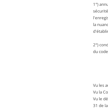
1°) annu
sécurité
l'enregi
la nuan
d'établi
2°) con
du code 
Vu les a
Vu la Co
Vu le dé
31 de la