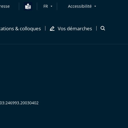
resse
FR
Accessibilité
cations & colloques
Vos démarches
Ouvrir
la
modale
de
recherche
2003:246993.20030402