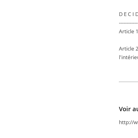
D E C I D
------------
Article
Article 
l'intéri
Voir a
http://