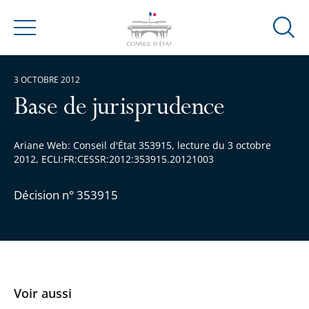
Ouvrir
Menu
la
modal
3 OCTOBRE 2012
de
reche
Base de jurisprudence
Ariane Web: Conseil d'État 353915, lecture du 3 octobre
2012, ECLI:FR:CESSR:2012:353915.20121003
Décision n° 353915
Voir aussi