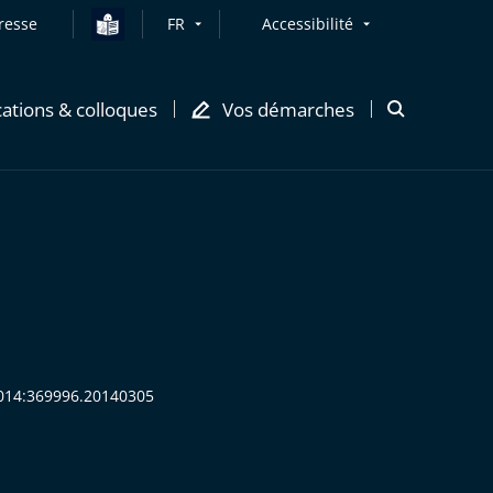
resse
FR
Accessibilité
cations & colloques
Vos démarches
Ouvrir
la
modale
de
recherche
:2014:369996.20140305