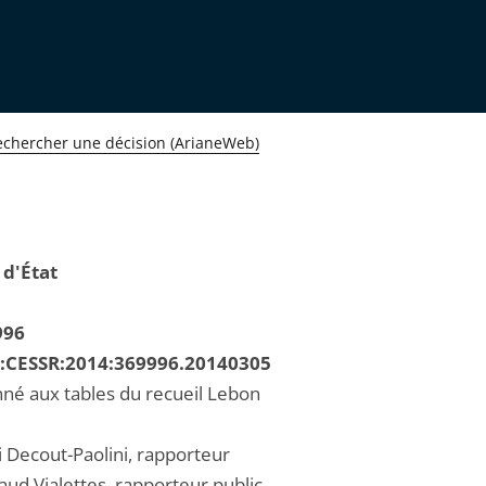
echercher une décision (ArianeWeb)
 d'État
996
R:CESSR:2014:369996.20140305
né aux tables du recueil Lebon
 Decout-Paolini, rapporteur
d Vialettes, rapporteur public