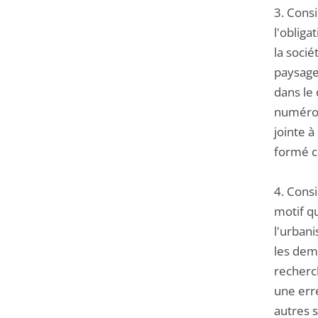
3. Consi
l'obliga
la soci
paysages
dans le 
numéro d
jointe à
formé c
4. Cons
motif qu
l'urbani
les dema
recherch
une erre
autres 