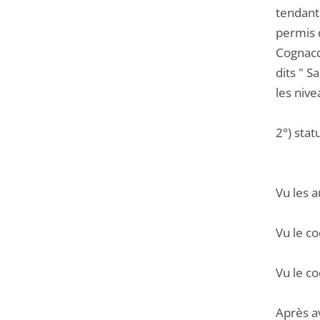
tendant
permis 
Cognacq
dits " S
les niv
2°) stat
Vu les a
Vu le co
Vu le co
Après a