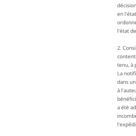
décision
en l'éta
ordonner
l'état d
2. Consi
contenti
tenu, à 
La noti
dans un 
à l'aute
bénéfici
a été ad
incombe 
l'expéd