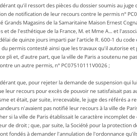
dérant qu'il ressort des pièces du dossier soumis au juge d
tion de notification de leur recours contre le permis n° P
été Grands Magasins de la Samaritaine Maison Ernest Cognac
 et de l'esthétique de la France, M. et Mme A... et l'associa
délai de quinze jours imparti par l'article R. 600-1 du code
u permis contesté ainsi que les travaux qu'il autorise et 
 ce pli et, d'autre part, que la ville de Paris a soutenu ne p
ontre un autre permis, n° PC07510111V0026 ;
idérant que, pour rejeter la demande de suspension qui lui
e leur recours pour excès de pouvoir ne satisfaisait pas au
sme et était, par suite, irrecevable, le juge des référés a r
ndeurs n'avaient pas notifié leur recours à la ville de Paris
er si la ville de Paris établissait le caractère incomplet de
ur de droit ; que, par suite, la Société pour la protection 
sont fondés à demander l'annulation de l'ordonnance qu'ils