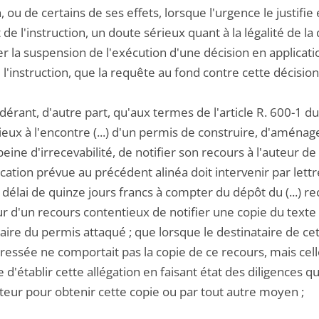
, ou de certains de ses effets, lorsque l'urgence le justifie
t de l'instruction, un doute sérieux quant à la légalité de la
 la suspension de l'exécution d'une décision en application
e l'instruction, que la requête au fond contre cette décision
dérant, d'autre part, qu'aux termes de l'article R. 600-1 du 
eux à l'encontre (...) d'un permis de construire, d'aménager
peine d'irrecevabilité, de notifier son recours à l'auteur de la
fication prévue au précédent alinéa doit intervenir par l
délai de quinze jours francs à compter du dépôt du (...) recou
ur d'un recours contentieux de notifier une copie du texte 
aire du permis attaqué ; que lorsque le destinataire de cette
ressée ne comportait pas la copie de ce recours, mais celle 
d'établir cette allégation en faisant état des diligences 
iteur pour obtenir cette copie ou par tout autre moyen ;