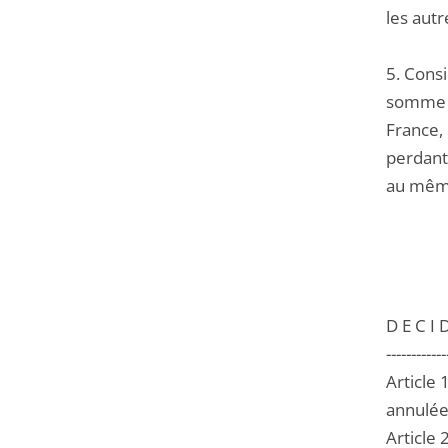
les aut
5. Consi
somme so
France, 
perdante
au même
D E C I D
------------
Article 
annulée
Article 