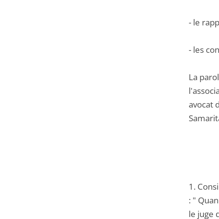
- le ra
- les co
La parol
l'associ
avocat d
Samarit
1. Consi
: " Quan
le juge