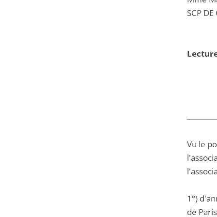
SCP DE 
Lectur
Vu le po
l'associ
l'associ
1°) d'an
de Paris