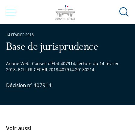
Ouvrir
Menu
la
modal
14 FÉVRIER 2018
de
reche
Base de jurisprudence
Ariane Web: Conseil d'État 407914, lecture du 14 février
2018, ECLI:FR:CECHR:2018:407914.20180214
Décision n° 407914
Voir aussi