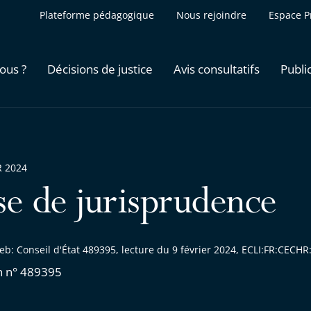
Plateforme pédagogique
Nous rejoindre
Espace P
ous ?
Décisions de justice
Avis consultatifs
Publi
R 2024
se de jurisprudence
eb: Conseil d'État 489395, lecture du 9 février 2024, ECLI:FR:CEC
n n° 489395