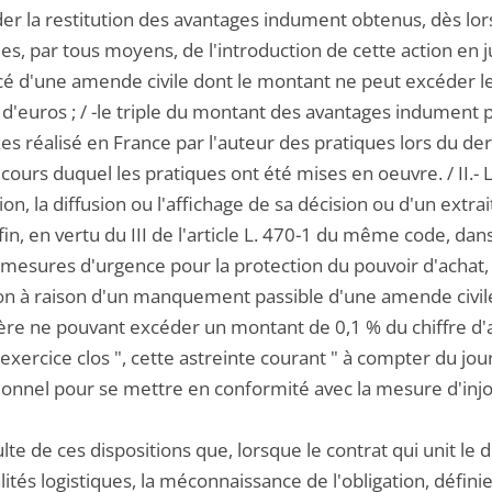
r la restitution des avantages indument obtenus, dès lors
es, par tous moyens, de l'introduction de cette action en 
é d'une amende civile dont le montant ne peut excéder le p
 d'euros ; / -le triple du montant des avantages indument p
es réalisé en France par l'auteur des pratiques lors du de
 cours duquel les pratiques ont été mises en oeuvre. / II.
ion, la diffusion ou l'affichage de sa décision ou d'un extrai
 Enfin, en vertu du III de l'article L. 470-1 du même code, da
 mesures d'urgence pour la protection du pouvoir d'achat,
on à raison d'un manquement passible d'une amende civile, 
ière ne pouvant excéder un montant de 0,1 % du chiffre d'a
exercice clos ", cette astreinte courant " à compter du jour
ionnel pour se mettre en conformité avec la mesure d'injon
sulte de ces dispositions que, lorsque le contrat qui unit le 
ités logistiques, la méconnaissance de l'obligation, défini