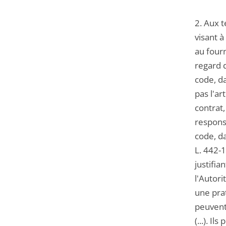
2. Aux 
visant à
au four
regard d
code, da
pas l'ar
contrat,
responsa
code, da
L. 442-1
justifia
l'Autori
une prat
peuvent 
(...). I