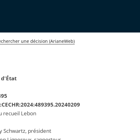
echercher une décision (ArianeWeb)
 d'État
395
R:CECHR:2024:489395.20240209
u recueil Lebon
 Schwartz, président
ien Lignereux, rapporteur