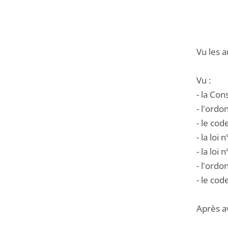
Vu les a
Vu :
- la Con
- l'ord
- le co
- la loi
- la loi
- l'ordo
- le cod
Après a