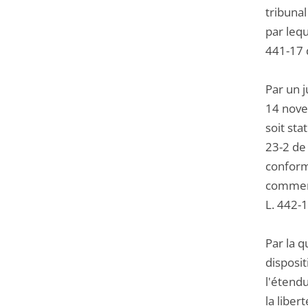
tribuna
par lequ
441-17 d
Par un 
14 novem
soit sta
23-2 de
conformi
commerc
L. 442-
Par la q
disposit
l'étendu
la liber