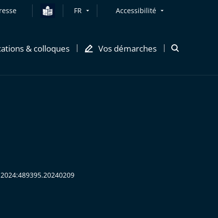
resse
FR
Accessibilité
cations & colloques
Vos démarches
Ouvrir
la
modale
de
recherche
HR:2024:489395.20240209