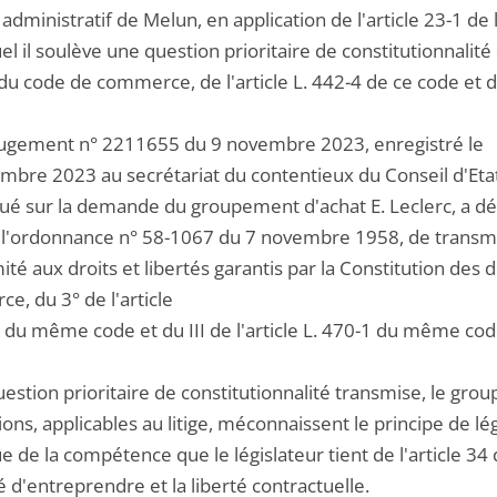
l administratif de Melun, en application de l'article 23-1
el il soulève une question prioritaire de constitutionnalité d
u code de commerce, de l'article L. 442-4 de ce code et du
jugement n° 2211655 du 9 novembre 2023, enregistré le
bre 2023 au secrétariat du contentieux du Conseil d'Etat, 
tué sur la demande du groupement d'achat E. Leclerc, a déci
 l'ordonnance n° 58-1067 du 7 novembre 1958, de transmett
té aux droits et libertés garantis par la Constitution des d
e, du 3° de l'article
1 du même code et du III de l'article L. 470-1 du même cod
uestion prioritaire de constitutionnalité transmise, le gro
ions, applicables au litige, méconnaissent le principe de lég
e de la compétence que le législateur tient de l'article 34 
té d'entreprendre et la liberté contractuelle.