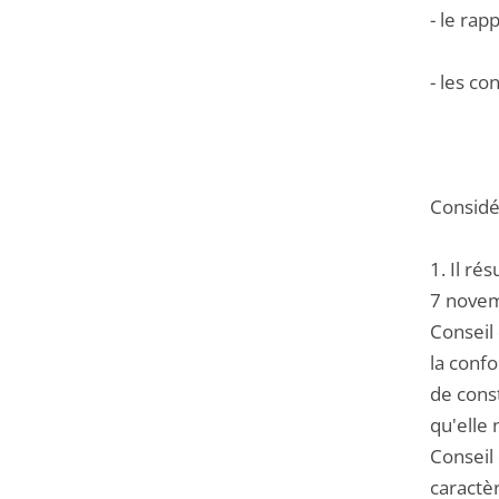
- le rap
- les c
Considér
1. Il ré
7 novemb
Conseil 
la confo
de const
qu'elle 
Conseil
caractè