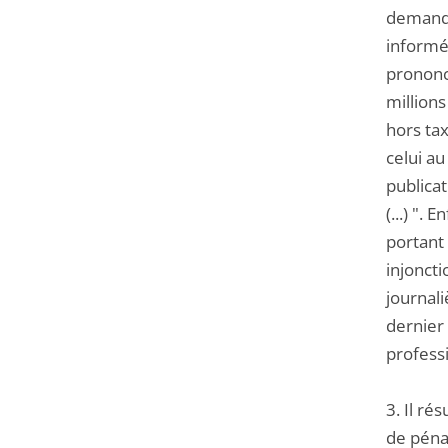
demande
informé
prononc
millions
hors tax
celui au
publicat
(...) ".
portant
injoncti
journal
dernier 
profess
3. Il ré
de pénal