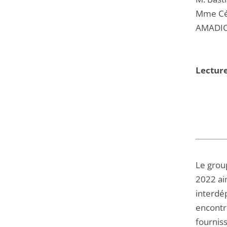
Mme Cél
AMADIO
Lecture
Le grou
2022 ain
interdép
encontre
fourniss