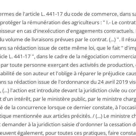
termes de l'article L. 441-17 du code de commerce, dans sa
 protéger la rémunération des agriculteurs : " I.- Le contrat
nisseur en cas d'inexécution d'engagements contractuels. I
u volume de livraisons prévues par le contrat. (...) ". Il ré
ns sa rédaction issue de cette même loi, que le fait " d'i
ticle L. 441-17 ", dans le cadre de la négociation commercia
 par toute personne exerçant des activités de production, 
bilité de son auteur et l'oblige à réparer le préjudice ca
ns sa rédaction issue de l'ordonnance du 24 avril 2019 visée 
, (...) l'action est introduite devant la juridiction civile
nt d'un intérêt, par le ministère public, par le ministre ch
té de la concurrence lorsque ce dernier constate, à l'occa
ique mentionnée aux articles précités. / (...) Le ministre 
demander à la juridiction saisie d'ordonner la cessation 
ls peuvent également, pour toutes ces pratiques, faire constat