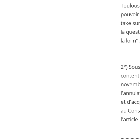
Toulous
pouvoir
taxe sur
la quest
la loi 
2°) Sous
contenti
novembr
l'annul
et d'acq
au Conse
l'artic
...............