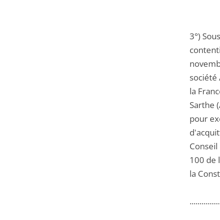
3°) Sous
contenti
novembr
société 
la Franc
Sarthe (
pour ex
d'acquit
Conseil 
100 de 
la Cons
...............