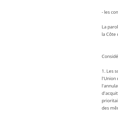
- les co
La parol
la Côte 
Considér
1. Les s
l'Union 
l'annula
d'acquit
priorita
des même