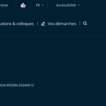
resse
FR
Accessibilité
cations & colloques
Vos démarches
Ouvrir
la
modale
de
recherche
:2024:492584.20240612