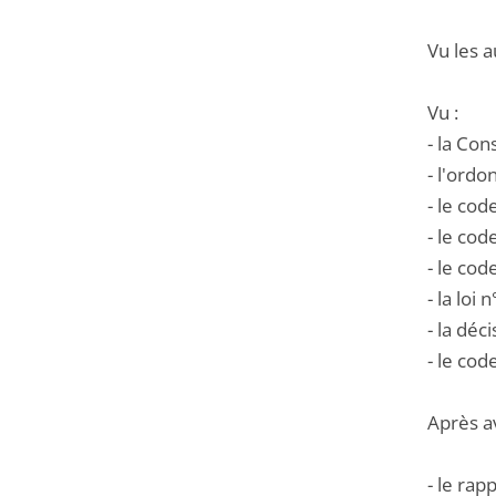
Vu les a
Vu :
- la Con
- l'ord
- le cod
- le cod
- le cod
- la lo
- la dé
- le cod
Après a
- le ra