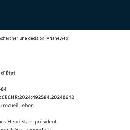
echercher une décision (ArianeWeb)
 d'État
584
R:CECHR:2024:492584.20240612
u recueil Lebon
ues-Henri Stahl, président
ie Prévot, rapporteur