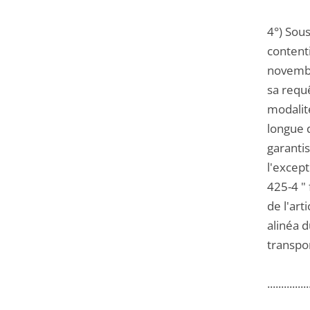
4°) Sous
contenti
novembr
sa requ
modalité
longue d
garantis
l'except
425-4 " 
de l'art
alinéa d
transpor
...............