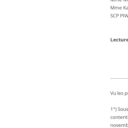
Mme Kar
SCP PIW
Lecture
Vu les 
1°) Sous
contenti
novembr