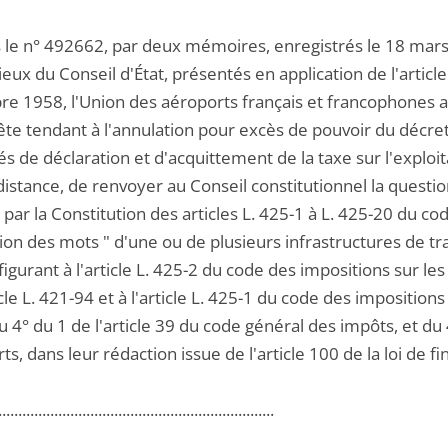
 le n° 492662, par deux mémoires, enregistrés le 18 mars e
eux du Conseil d'État, présentés en application de l'artic
e 1958, l'Union des aéroports français et francophones as
ête tendant à l'annulation pour excès de pouvoir du décret
s de déclaration et d'acquittement de la taxe sur l'exploi
istance, de renvoyer au Conseil constitutionnel la question
 par la Constitution des articles L. 425-1 à L. 425-20 du co
ion des mots " d'une ou de plusieurs infrastructures de tra
figurant à l'article L. 425-2 du code des impositions sur les
icle L. 421-94 et à l'article L. 425-1 du code des imposition
u 4° du 1 de l'article 39 du code général des impôts, et du 
ts, dans leur rédaction issue de l'article 100 de la loi de 
.....................................................................