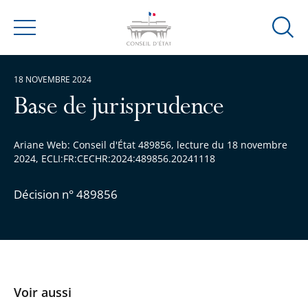
Ouvrir
Menu
la
modal
18 NOVEMBRE 2024
de
reche
Base de jurisprudence
Ariane Web: Conseil d'État 489856, lecture du 18 novembre
2024, ECLI:FR:CECHR:2024:489856.20241118
Décision n° 489856
Voir aussi