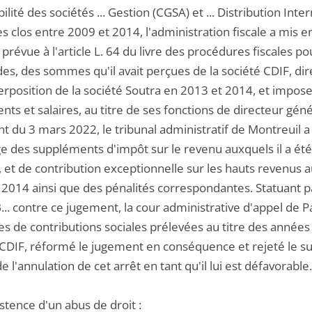
lité des sociétés ... Gestion (CGSA) et ... Distribution Inte
es clos entre 2009 et 2014, l'administration fiscale a mis
 prévue à l'article L. 64 du livre des procédures fiscales
des, des sommes qu'il avait perçues de la société CDIF, d
nterposition de la société Soutra en 2013 et 2014, et impo
nts et salaires, au titre de ses fonctions de directeur gén
 du 3 mars 2022, le tribunal administratif de Montreuil a 
e des suppléments d'impôt sur le revenu auxquels il a été
 et de contribution exceptionnelle sur les hauts revenus au
 2014 ainsi que des pénalités correspondantes. Statuant pa
... contre ce jugement, la cour administrative d'appel de 
ves de contributions sociales prélevées au titre des année
 CDIF, réformé le jugement en conséquence et rejeté le sur
l'annulation de cet arrêt en tant qu'il lui est défavorable.
istence d'un abus de droit :