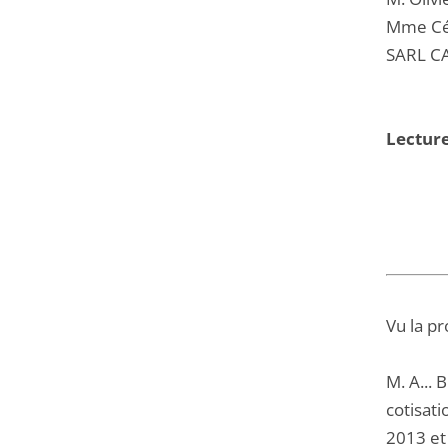
Mme Cél
SARL CA
Lectur
Vu la pr
M. A... 
cotisati
2013 et 