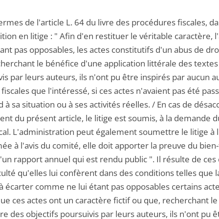
ermes de l'article L. 64 du livre des procédures fiscales, 
tion en litige : " Afin d'en restituer le véritable caractère
tant pas opposables, les actes constitutifs d'un abus de droit
herchant le bénéfice d'une application littérale des textes
is par leurs auteurs, ils n'ont pu être inspirés par aucun a
fiscales que l'intéressé, si ces actes n'avaient pas été p
 à sa situation ou à ses activités réelles. / En cas de désacc
t du présent article, le litige est soumis, à la demande du
scal. L'administration peut également soumettre le litige à l
e à l'avis du comité, elle doit apporter la preuve du bien-f
d'un rapport annuel qui est rendu public ". Il résulte de ce
culté qu'elles lui confèrent dans des conditions telles que 
 écarter comme ne lui étant pas opposables certains actes
que ces actes ont un caractère fictif ou que, recherchant le
re des objectifs poursuivis par leurs auteurs, ils n'ont pu 