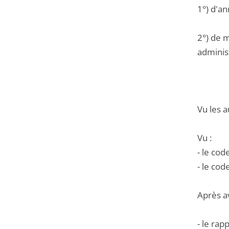
1°) d'an
2°) de m
administ
Vu les a
Vu :
- le cod
- le cod
Après a
- le rap