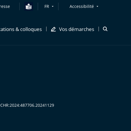
resse
FR
Accessibilité
cations & colloques
Vos démarches
Ouvrir
la
modale
de
recherche
:CECHR:2024:487706.20241129