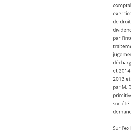
comptabi
exercic
de droit
dividen
par l'i
traiteme
jugement
décharg
et 2014,
2013 et
par M. B
primiti
société
demande 
Sur l'ex