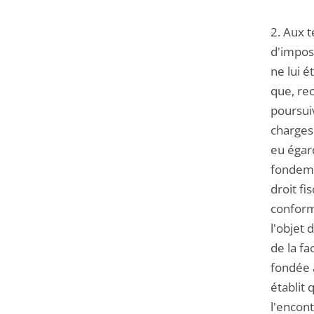
2. Aux t
d'imposi
ne lui é
que, rec
poursuiv
charges 
eu égard
fondemen
droit fi
conformé
l'objet 
de la fa
fondée à
établit 
l'encont