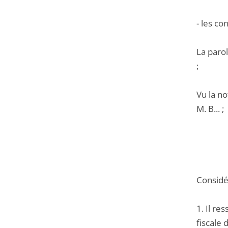
- les c
La parol
;
Vu la n
M. B... ;
Considér
1. Il re
fiscale 