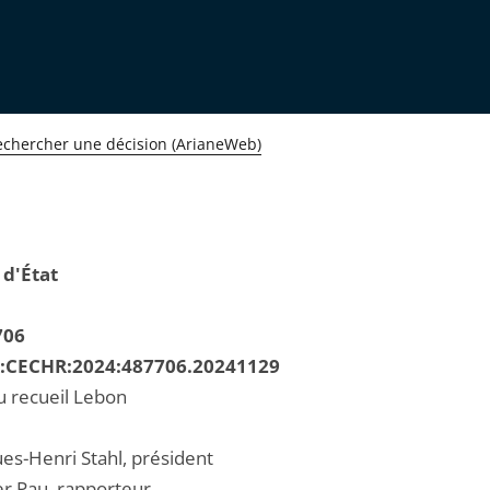
echercher une décision (ArianeWeb)
 d'État
706
R:CECHR:2024:487706.20241129
u recueil Lebon
ues-Henri Stahl, président
er Pau, rapporteur