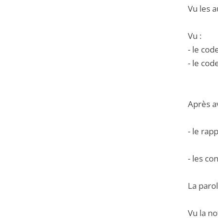
Vu les a
Vu :
- le cod
- le cod
Après a
- le rap
- les c
La parol
Vu la no