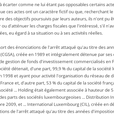
 écarter comme ne lui étant pas opposables certains actes
que ces actes ont un caractère fictif ou que, recherchant le
re des objectifs poursuivis par leurs auteurs, ils n'ont pu 
 ou d'atténuer les charges fiscales que l'intéressé, s'il n
es, eu égard à sa situation ou à ses activités réelles.
ssort des énonciations de l'arrêt attaqué qu'au titre des anné
(CGSA), créée en 1989 et intégralement détenue par ses dir
 de gestion de fonds d'investissement commercialisés en Franc
ciété détenait, d'une part, 99,9 % du capital de la socié
 1998 et ayant pour activité l'organisation du réseau de di
France et, d'autre part, 53 % du capital de la société frança
 société ... Holding était également associée à hauteur de
 des parts des sociétés luxembourgeoises ... Distribution
e 2009, et ... International Luxembourg (CIL), créée en 
ions de l'arrêt attaqué qu'au titre des années d'imposition