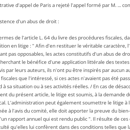
rative d'appel de Paris a rejeté l'appel formé par M. ... c
istence d'un abus de droit :
ermes de l'article L. 64 du livre des procédures fiscales, 
tion en litige : " Afin d'en restituer le véritable caractère
tant pas opposables, les actes constitutifs d'un abus de droit
herchant le bénéfice d'une application littérale des textes
is par leurs auteurs, ils n'ont pu être inspirés par aucun a
fiscales que l'intéressé, si ces actes n'avaient pas été p
 à sa situation ou à ses activités réelles. / En cas de désacc
t du présent article, le litige est soumis, à la demande du
scal. L'administration peut également soumettre le litige à l
e à l'avis du comité, elle doit apporter la preuve du bien-f
d'un rapport annuel qui est rendu public ". Il résulte de ce
culté qu'elles lui confèrent dans des conditions telles que 