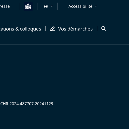
resse
FR
Accessibilité
cations & colloques
Vos démarches
Ouvrir
la
modale
de
recherche
:CECHR:2024:487707.20241129