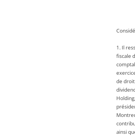
Considér
1. Il re
fiscale 
comptabi
exercic
de droit
dividend
Holding,
préside
Montreu
contribu
ainsi qu