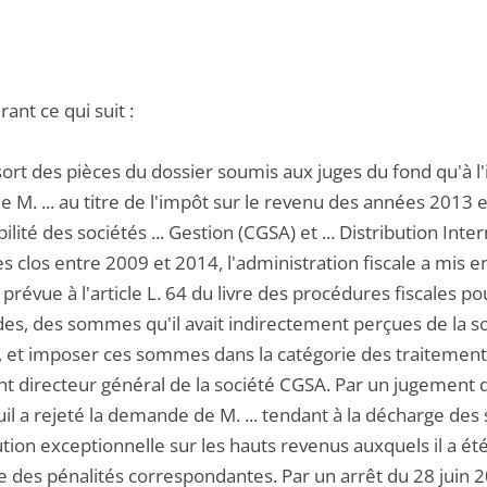
ant ce qui suit :
ssort des pièces du dossier soumis aux juges du fond qu'à l'
de M. ... au titre de l'impôt sur le revenu des années 2013 
lité des sociétés ... Gestion (CGSA) et ... Distribution Inte
es clos entre 2009 et 2014, l'administration fiscale a mis
 prévue à l'article L. 64 du livre des procédures fiscales
es, des sommes qu'il avait indirectement perçues de la soci
 et imposer ces sommes dans la catégorie des traitements e
nt directeur général de la société CGSA. Par un jugement d
il a rejeté la demande de M. ... tendant à la décharge des
tion exceptionnelle sur les hauts revenus auxquels il a ét
e des pénalités correspondantes. Par un arrêt du 28 juin 2