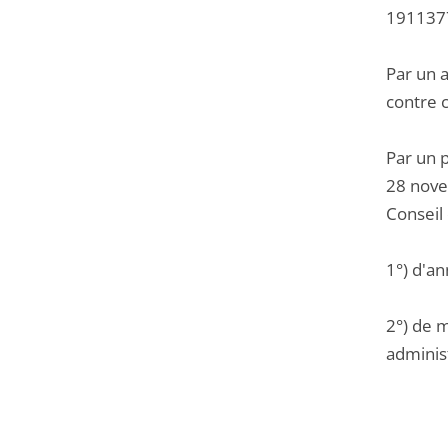
1911377
Par un a
contre 
Par un 
28 nove
Conseil 
1°) d'an
2°) de m
administ