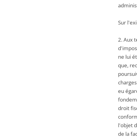
administ
Sur l'ex
2. Aux t
d'imposi
ne lui é
que, rec
poursuiv
charges 
eu égard
fondemen
droit fi
conformé
l'objet 
de la fa