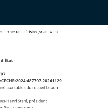
echercher une décision (ArianeWeb)
 d'État
707
R:CECHR:2024:487707.20241129
né aux tables du recueil Lebon
ues-Henri Stahl, président
er Pau, rapporteur