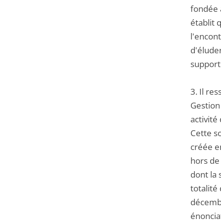
fondée à
établit 
l'encont
d'éluder
supporté
3. Il re
Gestion 
activité
Cette so
créée en
hors de 
dont la
totalité
décembr
énonciat