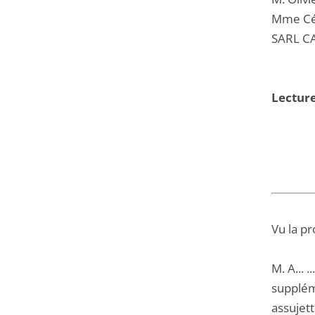
Mme Cél
SARL CA
Lectur
Vu la pr
M. A... 
supplém
assujet