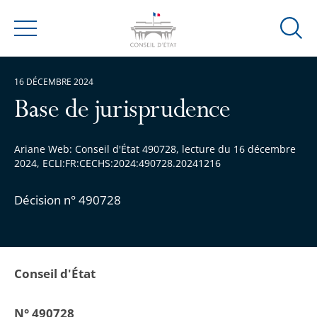
Ouvrir
Menu
la
modal
16 DÉCEMBRE 2024
de
reche
Base de jurisprudence
Ariane Web: Conseil d'État 490728, lecture du 16 décembre
2024, ECLI:FR:CECHS:2024:490728.20241216
Décision n° 490728
Conseil d'État
N° 490728