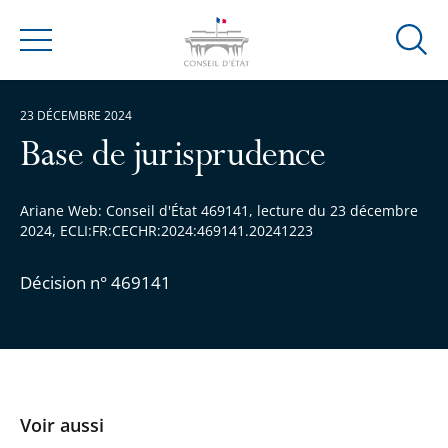
Ouvrir
Menu
la
modal
23 DÉCEMBRE 2024
de
reche
Base de jurisprudence
Ariane Web: Conseil d'État 469141, lecture du 23 décembre
2024, ECLI:FR:CECHR:2024:469141.20241223
Décision n° 469141
Voir aussi