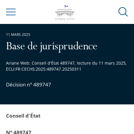
Ouvrir
Menu
la
modal
11 MARS 2025
de
reche
Base de jurisprudence
Ariane Web: Conseil d'État 489747, lecture du 11 mars 2025,
ECLI:FR:CECHS:2025:489747.20250311
Décision n° 489747
Conseil d'État
N° 489747