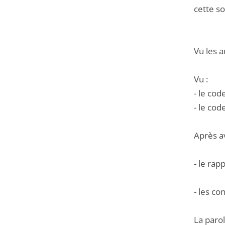
cette so
Vu les a
Vu :
- le cod
- le cod
Après a
- le rap
- les c
La parol