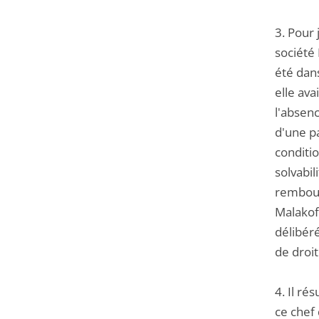
3. Pour 
société 
été dans
elle ava
l'absenc
d'une pa
conditi
solvabil
rembours
Malakoff
délibér
de droit
4. Il ré
ce chef 