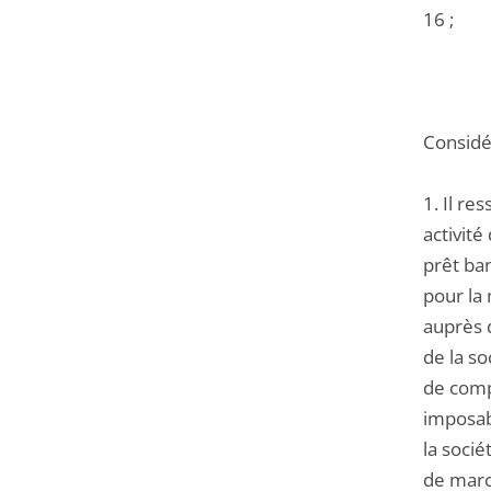
16 ;
Considér
1. Il re
activit
prêt ba
pour la
auprès 
de la so
de compt
imposabl
la soci
de march