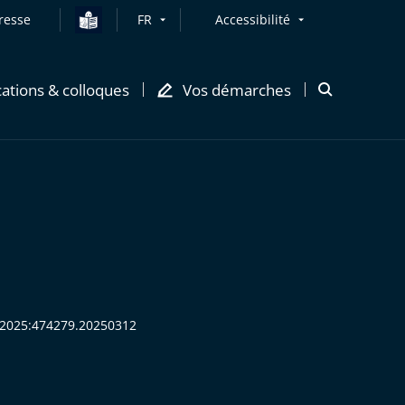
resse
FR
Accessibilité
cations & colloques
Vos démarches
Ouvrir
la
modale
de
recherche
R:2025:474279.20250312