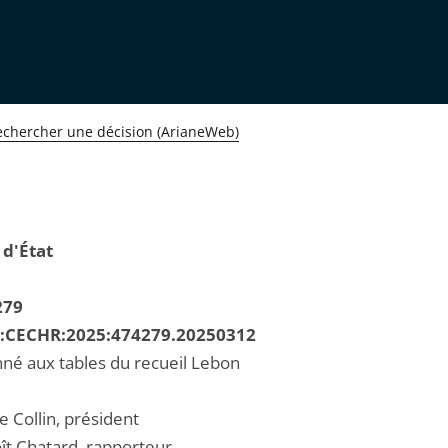
echercher une décision (ArianeWeb)
 d'État
279
R:CECHR:2025:474279.20250312
né aux tables du recueil Lebon
e Collin, président
ît Chatard, rapporteur