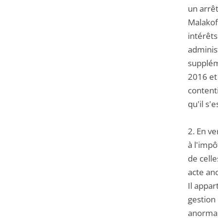
un arrêt
Malakof
intérêts
adminis
suppléme
2016 et
contenti
qu'il s'
2. En v
à l'impô
de celle
acte ano
Il appar
gestion 
anormal