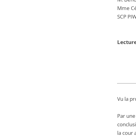
Mme Cél
SCP PIW
Lectur
Vu la pr
Par une
conclus
la cour 