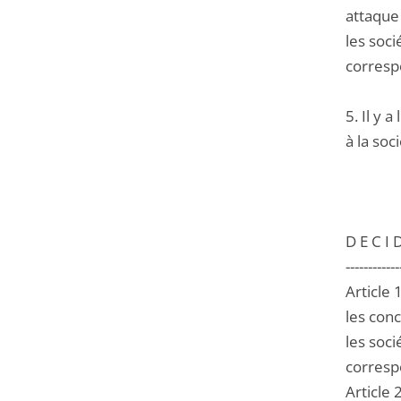
attaque 
les soci
corresp
5. Il y 
à la soc
D E C I D
------------
Article 
les conc
les soci
corresp
Article 