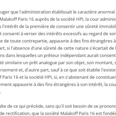
juger que l'administration établissait le caractère anorma
Malakoff Paris 16 auprès de la société HPI, la cour administ
 l'intérêt de la première de consentir une sûreté immobili
it consenti à verser des intérêts excessifs au regard de son 
e de toute contrepartie, appauvrie à des fins étrangères à 
rt, si l'absence d'une sûreté de cette nature s'écartait d
ons dans lesquelles un prêteur indépendant aurait consent
ité similaire un prêt analogue par son objet, son montant
ement et, d'autre part, sauf à ce que soit établie l'existe
 Paris 16 et la société HPI, si, en s'abstenant de constituer
ément appauvrie à des fins étrangères à son intérêt, la co
.
sulte de ce qui précède, sans qu'il soit besoin de se pronon
de rectification, que la société Malakoff Paris 16 est fondé