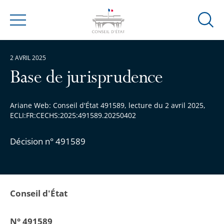
Ouvrir
Menu
la
modal
2 AVRIL 2025
de
reche
Base de jurisprudence
Ariane Web: Conseil d'État 491589, lecture du 2 avril 2025,
ECLI:FR:CECHS:2025:491589.20250402
Décision n° 491589
Conseil d'État
N° 491589