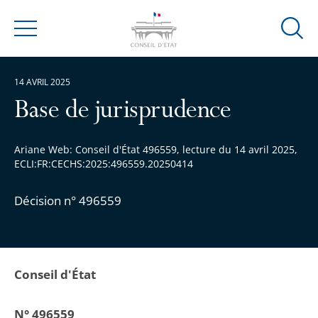
Ouvrir
Menu
la
modal
14 AVRIL 2025
de
reche
Base de jurisprudence
Ariane Web: Conseil d'État 496559, lecture du 14 avril 2025,
ECLI:FR:CECHS:2025:496559.20250414
Décision n° 496559
Conseil d'État
N° 496559