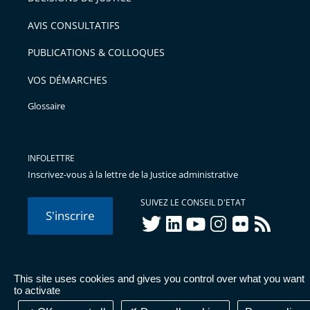
AVIS CONSULTATIFS
PUBLICATIONS & COLLOQUES
VOS DÉMARCHES
Glossaire
INFOLETTRE
Inscrivez-vous à la lettre de la Justice administrative
SUIVEZ LE CONSEIL D'ETAT
S'inscrire
twitter
linkedIn
youtube
instagram
flickr
rss
This site uses cookies and gives you control over what you want
© Conseil d'État 2026 -
Mentions légales
-
Cookies
-
Données
to activate
personnelles
-
Publications administratives
-
Accessibilité :