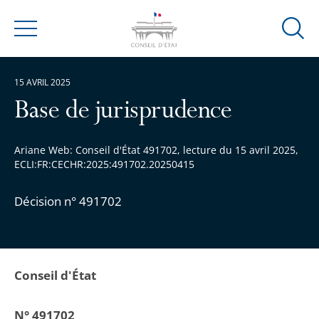
Ouvrir
Menu
la
modal
15 AVRIL 2025
de
reche
Base de jurisprudence
Ariane Web: Conseil d'État 491702, lecture du 15 avril 2025,
ECLI:FR:CECHR:2025:491702.20250415
Décision n° 491702
Conseil d'État
N° 491702