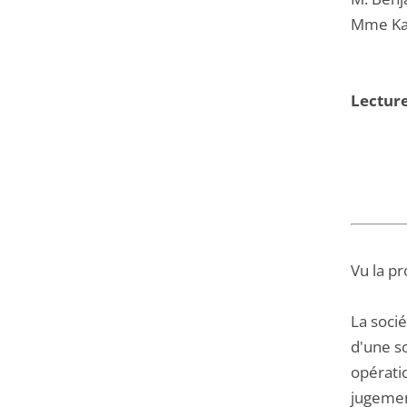
Mme Kar
Lecture
Vu la pr
La soci
d'une s
opérati
jugemen