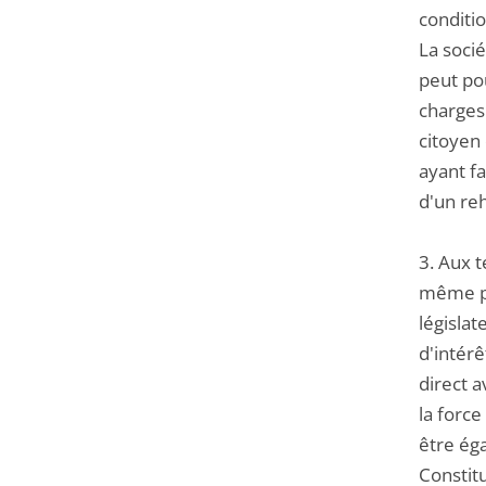
conditio
La socié
peut pou
charges 
citoyen 
ayant fa
d'un re
3. Aux t
même pou
législat
d'intérê
direct a
la force
être éga
Constitu