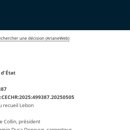
echercher une décision (ArianeWeb)
 d'État
387
R:CECHR:2025:499387.20250505
u recueil Lebon
e Collin, président
amin Duca-Deneuve, rapporteur