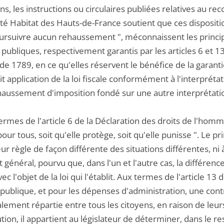
ns, les instructions ou circulaires publiées relatives au re
té Habitat des Hauts-de-France soutient que ces disposition
rsuivre aucun rehaussement ", méconnaissent les principes 
publiques, respectivement garantis par les articles 6 et 1
de 1789, en ce qu'elles réservent le bénéfice de la garanti
it application de la loi fiscale conformément à l'interprétat
haussement d'imposition fondé sur une autre interprétati
ermes de l'article 6 de la Déclaration des droits de l'homme 
r tous, soit qu'elle protège, soit qu'elle punisse ". Le pri
eur règle de façon différente des situations différentes, ni 
t général, pourvu que, dans l'un et l'autre cas, la différen
vec l'objet de la loi qui l'établit. Aux termes de l'article 13
 publique, et pour les dépenses d'administration, une con
lement répartie entre tous les citoyens, en raison de leurs f
tion, il appartient au législateur de déterminer, dans le r