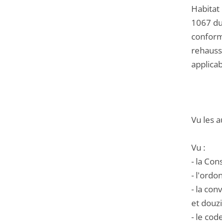
Habitat 
1067 du
conformi
rehausse
applicab
Vu les a
Vu :
- la Con
- l'ord
- la co
et douz
- le cod