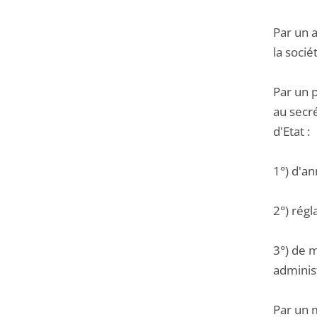
Par un 
la socié
Par un 
au secr
d'Etat :
1°) d'an
2°) régl
3°) de m
administ
Par un m