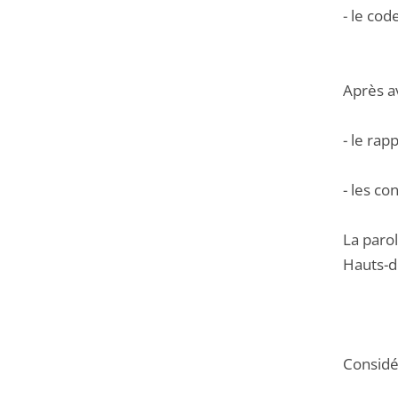
- le cod
Après a
- le ra
- les co
La paro
Hauts-d
Considér