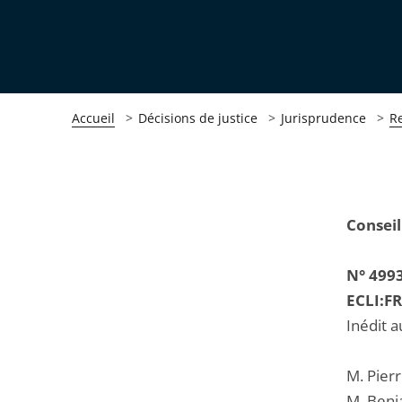
Accueil
Décisions de justice
Jurisprudence
R
Passer
Passer
Conseil
la
la
navigation
navigation
N° 499
de
de
ECLI:F
l'article
l'article
Inédit a
pour
pour
arriver
arriver
M. Pierr
après
avant
M. Benj