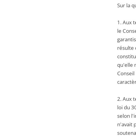
Sur la q
1. Aux 
le Conse
garantis
résulte 
constitu
qu'elle 
Conseil
caractè
2. Aux t
loi du 3
selon l'
n'avait
soutena