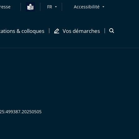
resse
FR
Accessibilité
cations & colloques
Vos démarches
Ouvrir
la
modale
de
recherche
2025:499387.20250505