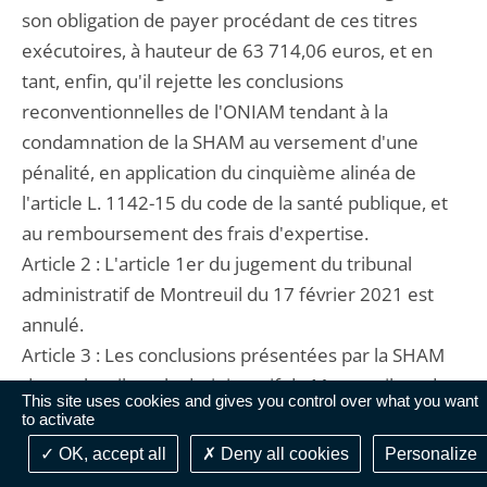
son obligation de payer procédant de ces titres
exécutoires, à hauteur de 63 714,06 euros, et en
tant, enfin, qu'il rejette les conclusions
reconventionnelles de l'ONIAM tendant à la
condamnation de la SHAM au versement d'une
pénalité, en application du cinquième alinéa de
l'article L. 1142-15 du code de la santé publique, et
au remboursement des frais d'expertise.
Article 2 : L'article 1er du jugement du tribunal
administratif de Montreuil du 17 février 2021 est
annulé.
Article 3 : Les conclusions présentées par la SHAM
devant le tribunal administratif de Montreuil tendant
This site uses cookies and gives you control over what you want
à l'annulation des titres exécutoires n° 360, n° 1037
to activate
et n° 66 émis par l'ONIAM à l'encontre de la SHAM,
OK, accept all
Deny all cookies
Personalize
les 24 mai 2018, 6 août 2018 et 1er février 2019