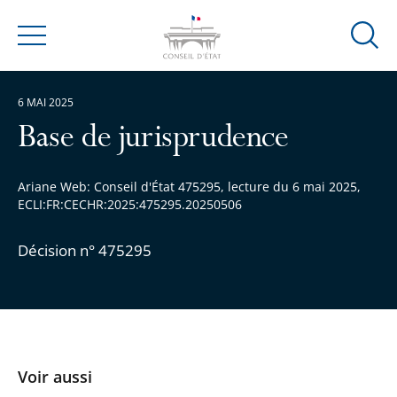
Ouvrir
Menu
la
modal
6 MAI 2025
de
reche
Base de jurisprudence
Ariane Web: Conseil d'État 475295, lecture du 6 mai 2025,
ECLI:FR:CECHR:2025:475295.20250506
Décision n° 475295
Voir aussi