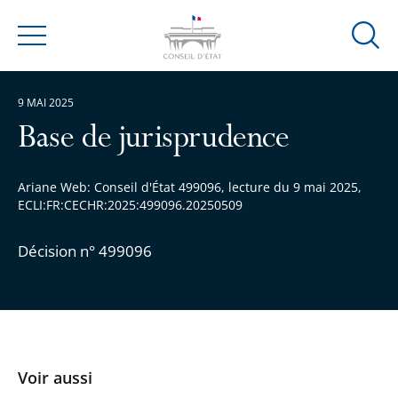
Ouvrir
Menu
la
modal
9 MAI 2025
de
reche
Base de jurisprudence
Ariane Web: Conseil d'État 499096, lecture du 9 mai 2025,
ECLI:FR:CECHR:2025:499096.20250509
Décision n° 499096
Voir aussi