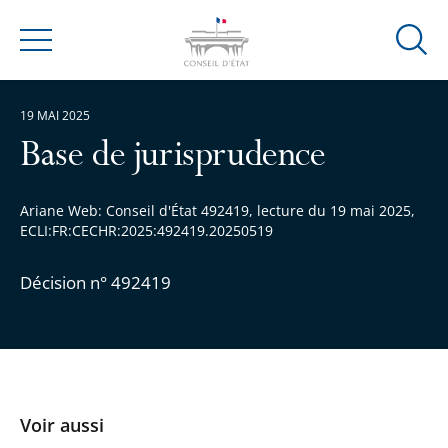
Ouvrir
Menu
la
modal
19 MAI 2025
de
reche
Base de jurisprudence
Ariane Web: Conseil d'État 492419, lecture du 19 mai 2025,
ECLI:FR:CECHR:2025:492419.20250519
Décision n° 492419
Voir aussi