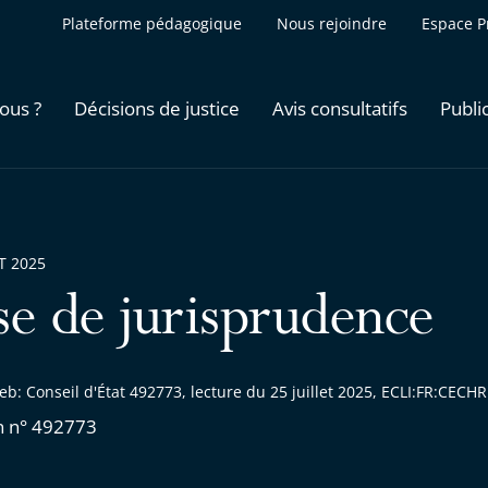
Plateforme pédagogique
Nous rejoindre
Espace P
ous ?
Décisions de justice
Avis consultatifs
Publi
ET 2025
se de jurisprudence
b: Conseil d'État 492773, lecture du 25 juillet 2025, ECLI:FR:CEC
n n° 492773