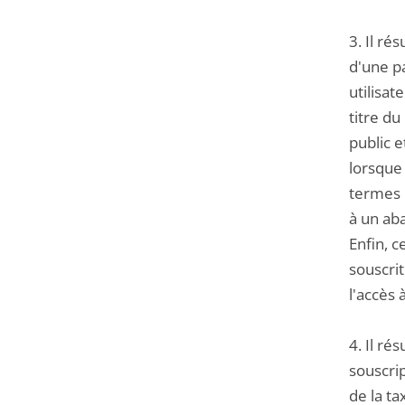
3. Il ré
d'une pa
utilisat
titre du
public 
lorsque 
termes 
à un ab
Enfin, c
souscrit
l'accès 
4. Il ré
souscrip
de la ta