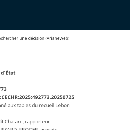
echercher une décision (ArianeWeb)
 d'État
773
R:CECHR:2025:492773.20250725
né aux tables du recueil Lebon
ît Chatard, rapporteur
USSARD, FROGER, avocats