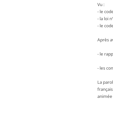
Vu :
- le cod
- la loi
- le cod
Après a
- le rap
- les c
La parol
françai
animée 