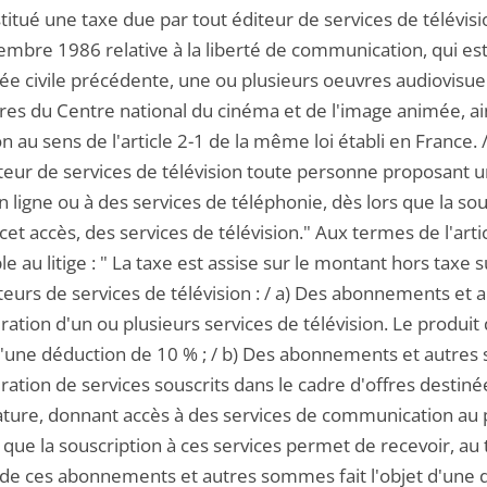
nstitué une taxe due par tout éditeur de services de télévisio
embre 1986 relative à la liberté de communication, qui es
née civile précédente, une ou plusieurs oeuvres audiovisue
res du Centre national du cinéma et de l'image animée, ain
on au sens de l'article 2-1 de la même loi établi en France.
uteur de services de télévision toute personne proposant 
n ligne ou à des services de téléphonie, dès lors que la so
 cet accès, des services de télévision." Aux termes de l'ar
le au litige : " La taxe est assise sur le montant hors taxe sur
uteurs de services de télévision : / a) Des abonnements et
ation d'un ou plusieurs services de télévision. Le produ
 d'une déduction de 10 % ; / b) Des abonnements et autres
ation de services souscrits dans le cadre d'offres destiné
ature, donnant accès à des services de communication au pu
 que la souscription à ces services permet de recevoir, au t
 de ces abonnements et autres sommes fait l'objet d'une 