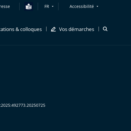
resse
FR
Accessibilité
cations & colloques
Vos démarches
Ouvrir
la
modale
de
recherche
HR:2025:492773.20250725