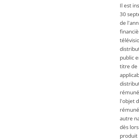
Il est i
30 sept
de l'an
financiè
télévisi
distrib
public e
titre de
applicab
distrib
rémunér
l'objet
rémunér
autre n
dès lors
produit