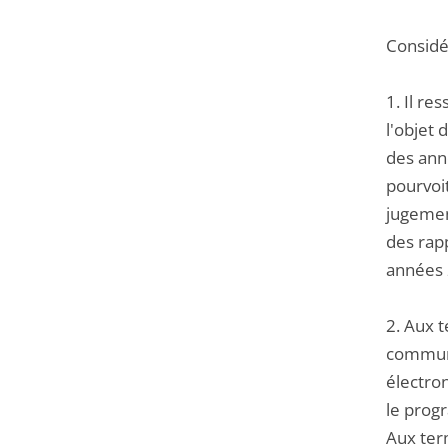
Considér
1. Il re
l'objet 
des ann
pourvoit
jugement
des rapp
années 
2. Aux t
communi
électro
le prog
Aux term