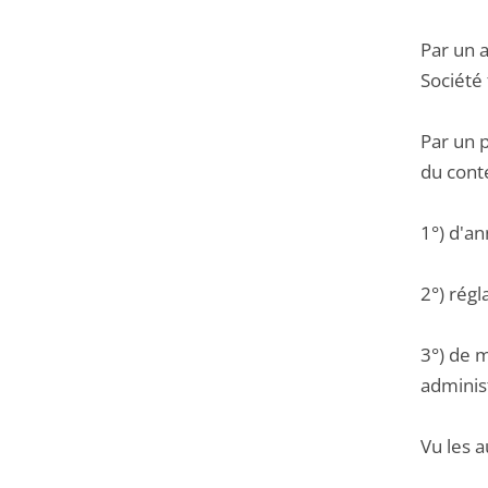
Par un a
Société
Par un 
du conte
1°) d'an
2°) régl
3°) de m
administ
Vu les a