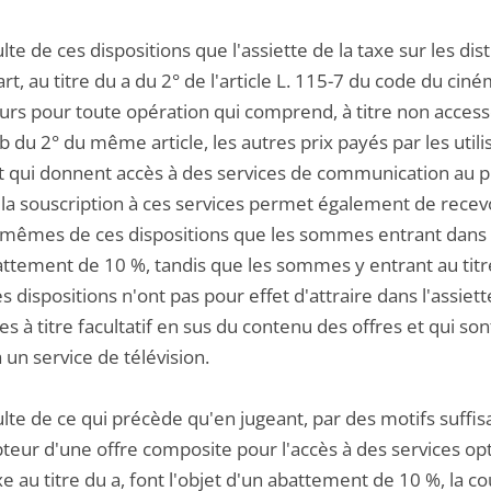
sulte de ces dispositions que l'assiette de la taxe sur les d
rt, au titre du a du 2° de l'article L. 115-7 du code du cin
eurs pour toute opération qui comprend, à titre non accessoi
 b du 2° du même article, les autres prix payés par les util
et qui donnent accès à des services de communication au pu
la souscription à ces services permet également de recevoi
mêmes de ces dispositions que les sommes entrant dans l'a
attement de 10 %, tandis que les sommes y entrant au tit
es dispositions n'ont pas pour effet d'attraire dans l'assiet
es à titre facultatif en sus du contenu des offres et qui s
à un service de télévision.
sulte de ce qui précède qu'en jugeant, par des motifs suff
teur d'une offre composite pour l'accès à des services opti
xe au titre du a, font l'objet d'un abattement de 10 %, la 