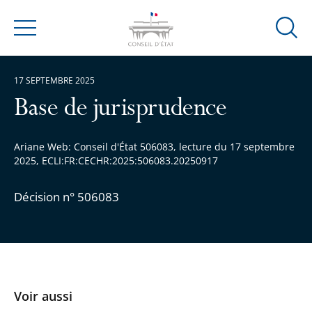
Ouvrir
Menu
la
modal
17 SEPTEMBRE 2025
de
reche
Base de jurisprudence
Ariane Web: Conseil d'État 506083, lecture du 17 septembre
2025, ECLI:FR:CECHR:2025:506083.20250917
Décision n° 506083
Voir aussi