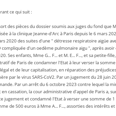
ant ce qui suit :
ssort des pièces du dossier soumis aux juges du fond que Mm
isée à la clinique Jeanne-d'Arc à Paris depuis le 6 mars 2
ars 2020 des suites d'une " détresse respiratoire aigüe
9 compliquée d'un oedème pulmonaire aigu ", après avoir é
0. Ses enfants, Mme G... F... et M. E... F..., et sa petite-fil
tratif de Paris de condamner l'Etat à leur verser la somme
légal et de leur capitalisation, en réparation des préjudic
re par le virus SARS-CoV2. Par un jugement du 28 juin 2022
ande. Par un arrêt du 6 octobre 2023 contre lequel la mini
 en cassation, la cour administrative d'appel de Paris a, s
e jugement et condamné l'Etat à verser une somme de 1 000 
e de 500 euros à Mme A... F..., assorties des intérêts et d