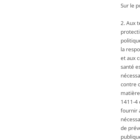
Sur le p
2. Aux t
protecti
politiqu
la respo
et aux c
santé e
nécessai
contre c
matière 
1411-4 
fournir 
nécessai
de préve
publique