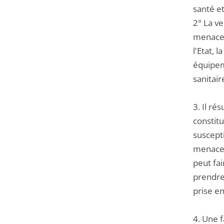
santé et
2° La ve
menaces,
l'Etat, 
équipem
sanitaire
3. Il ré
constitu
suscepti
menaces 
peut fai
prendre
prise en
4. Une 