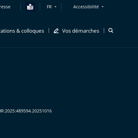
resse
FR
Accessibilité
cations & colloques
Vos démarches
Ouvrir
la
modale
de
recherche
ECHR:2025:489594.20251016