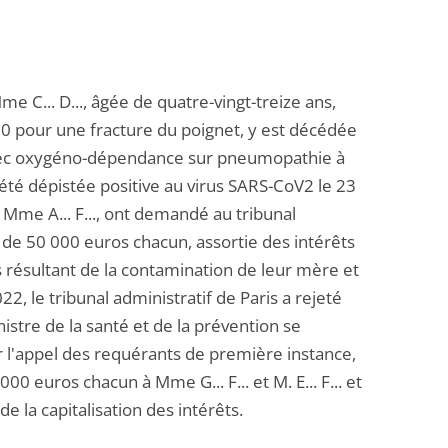
e C... D..., âgée de quatre-vingt-treize ans,
020 pour une fracture du poignet, y est décédée
 avec oxygéno-dépendance sur pneumopathie à
té dépistée positive au virus SARS-CoV2 le 23
le, Mme A... F..., ont demandé au tribunal
 de 50 000 euros chacun, assortie des intérêts
es résultant de la contamination de leur mère et
, le tribunal administratif de Paris a rejeté
stre de la santé et de la prévention se
ur l'appel des requérants de première instance,
euros chacun à Mme G... F... et M. E... F... et
e la capitalisation des intérêts.