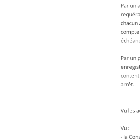
Par un a
requéra
chacun à
compter
échéance
Par un 
enregis
contenti
arrêt.
Vu les a
Vu :
- la Co