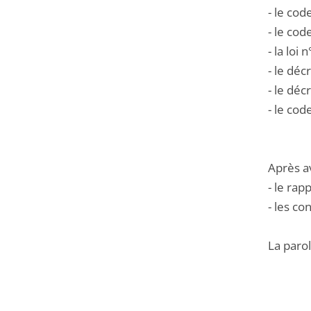
- le cod
- le cod
- la loi
- le dé
- le dé
- le cod
Après a
- le ra
- les co
La parol