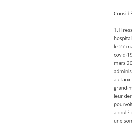
Considér
1. Il re
hospital
le 27 m
covid-1
mars 202
adminis
au taux 
grand-mè
leur dem
pourvoit
annulé c
une somm