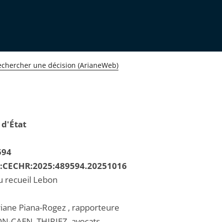
echercher une décision (ArianeWeb)
 d'État
594
R:CECHR:2025:489594.20251016
u recueil Lebon
ane Piana-Rogez , rapporteure
N-CAEN, THIRIEZ, avocats