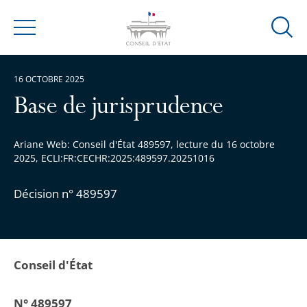
Ouvrir
Menu
la
modal
16 OCTOBRE 2025
de
reche
Base de jurisprudence
Ariane Web: Conseil d'État 489597, lecture du 16 octobre
2025, ECLI:FR:CECHR:2025:489597.20251016
Décision n° 489597
Conseil d'État
N° 489597