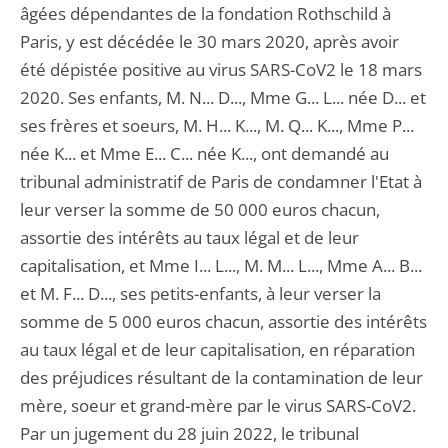
âgées dépendantes de la fondation Rothschild à
Paris, y est décédée le 30 mars 2020, après avoir
été dépistée positive au virus SARS-CoV2 le 18 mars
2020. Ses enfants, M. N... D..., Mme G... L... née D... et
ses frères et soeurs, M. H... K..., M. Q... K..., Mme P...
née K... et Mme E... C... née K..., ont demandé au
tribunal administratif de Paris de condamner l'Etat à
leur verser la somme de 50 000 euros chacun,
assortie des intérêts au taux légal et de leur
capitalisation, et Mme I... L..., M. M... L..., Mme A... B...
et M. F... D..., ses petits-enfants, à leur verser la
somme de 5 000 euros chacun, assortie des intérêts
au taux légal et de leur capitalisation, en réparation
des préjudices résultant de la contamination de leur
mère, soeur et grand-mère par le virus SARS-CoV2.
Par un jugement du 28 juin 2022, le tribunal