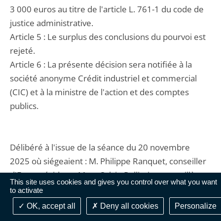
3 000 euros au titre de l'article L. 761-1 du code de
justice administrative.
Article 5 : Le surplus des conclusions du pourvoi est
rejeté.
Article 6 : La présente décision sera notifiée à la
société anonyme Crédit industriel et commercial
(CIC) et à la ministre de l'action et des comptes
publics.
Délibéré à l'issue de la séance du 20 novembre
2025 où siégeaient : M. Philippe Ranquet, conseiller
d'Etat, présidant ; Mme Sylvie Pellissier, conseillère
This site uses cookies and gives you control over what you want
d'Etat et Mme Muriel Deroc, maîtresse des
to activate
requêtes-rapporteure.
OK, accept all
Deny all cookies
Personalize