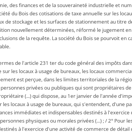
mie, des finances et de la souveraineté industrielle et nu
ciété du Bois des cotisations de taxe annuelle sur les lo
aux de stockage et les surfaces de stationnement au titre
ition nouvellement déterminées, réformé le jugement en ce 
lusions de la requête. La société du Bois se pourvoit en cas
able.
ermes de l'article 231 ter du code général des impôts dans s
e sur les locaux à usage de bureaux, les locaux commerciau
ement est perçue, dans les limites territoriales de la région 
 personnes privées ou publiques qui sont propriétaires de l
ropriétaire (...) qui dispose, au 1er janvier de l'année d'impos
ur les locaux à usage de bureaux, qui s'entendent, d'une p
nces immédiates et indispensables destinés à l'exercice d'
 personnes physiques ou morales privées (...) ; / 2° Pour 
estinés à l'exercice d'une activité de commerce de détail 