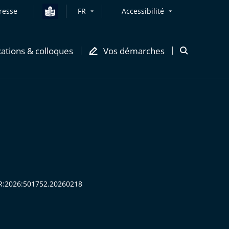
resse
FR
Accessibilité
cations & colloques
Vos démarches
Ouvrir
la
modale
de
recherche
CHR:2026:501752.20260218