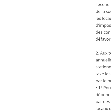
l'écono
de la so
les loc
d'impos
des conc
défavor
2. Aux t
annuell
stationn
taxe les
par le p
/ 1° Po
dépenda
par des
locaux d