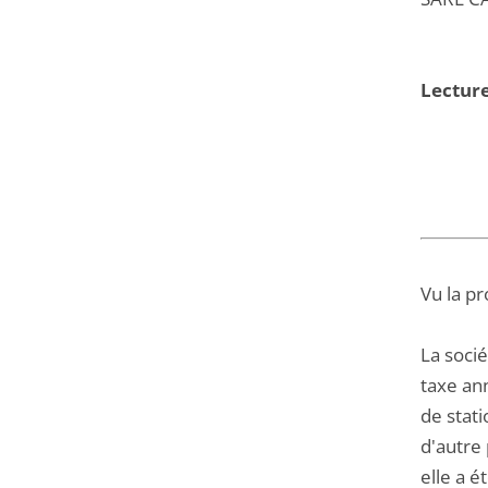
Lecture
Vu la pr
La socié
taxe an
de stati
d'autre 
elle a é