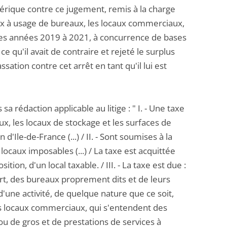
mérique contre ce jugement, remis à la charge
caux à usage de bureaux, les locaux commerciaux,
 des années 2019 à 2021, à concurrence de bases
qu'il avait de contraire et rejeté le surplus
sation contre cet arrêt en tant qu'il lui est
a rédaction applicable au litige : " I. - Une taxe
x, les locaux de stockage et les surfaces de
d'Ile-de-France (...) / II. - Sont soumises à la
ocaux imposables (...) / La taxe est acquittée
ition, d'un local taxable. / III. - La taxe est due :
art, des bureaux proprement dits et de leurs
une activité, de quelque nature que ce soit,
les locaux commerciaux, qui s'entendent des
ou de gros et de prestations de services à