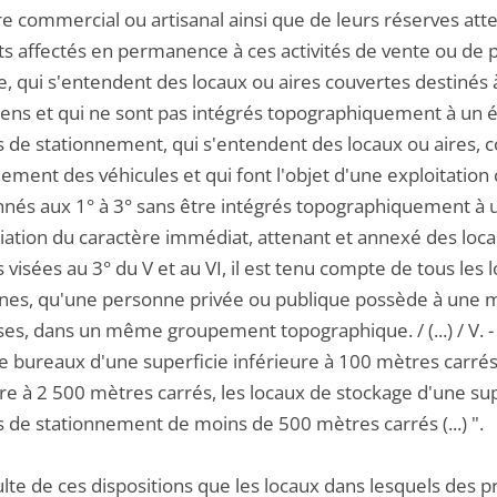
re commercial ou artisanal ainsi que de leurs réserves a
s affectés en permanence à ces activités de vente ou de pr
e, qui s'entendent des locaux ou aires couvertes destinés
iens et qui ne sont pas intégrés topographiquement à un ét
s de stationnement, qui s'entendent des locaux ou aires, 
nement des véhicules et qui font l'objet d'une exploitati
nés aux 1° à 3° sans être intégrés topographiquement à un
iation du caractère immédiat, attenant et annexé des locau
 visées au 3° du V et au VI, il est tenu compte de tous le
s, qu'une personne privée ou publique possède à une mê
es, dans un même groupement topographique. / (...) / V. - So
e bureaux d'une superficie inférieure à 100 mètres carrés
re à 2 500 mètres carrés, les locaux de stockage d'une sup
s de stationnement de moins de 500 mètres carrés (...) ".
sulte de ces dispositions que les locaux dans lesquels des