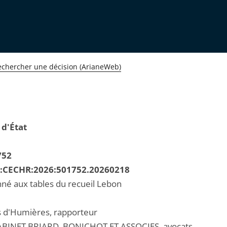
echercher une décision (ArianeWeb)
 d'État
752
R:CECHR:2026:501752.20260218
né aux tables du recueil Lebon
s d'Humières, rapporteur
BINET BRIARD, BONICHOT ET ASSOCIES, avocats