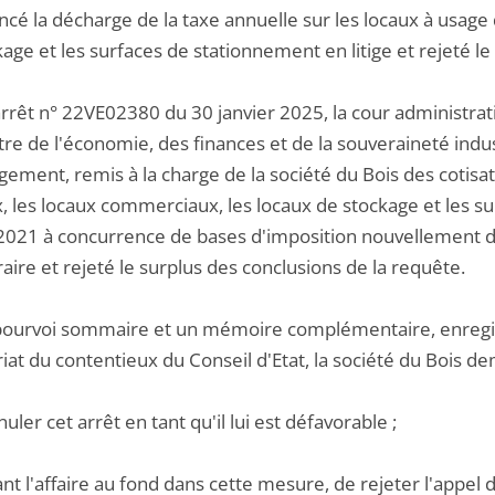
ncé la décharge de la taxe annuelle sur les locaux à usage
age et les surfaces de stationnement en litige et rejeté 
rrêt n° 22VE02380 du 30 janvier 2025, la cour administrati
tre de l'économie, des finances et de la souveraineté indus
gement, remis à la charge de la société du Bois des cotisa
, les locaux commerciaux, les locaux de stockage et les s
2021 à concurrence de bases d'imposition nouvellement déf
aire et rejeté le surplus des conclusions de la requête.
pourvoi sommaire et un mémoire complémentaire, enregist
iat du contentieux du Conseil d'Etat, la société du Bois de
nuler cet arrêt en tant qu'il lui est défavorable ;
ant l'affaire au fond dans cette mesure, de rejeter l'appel d