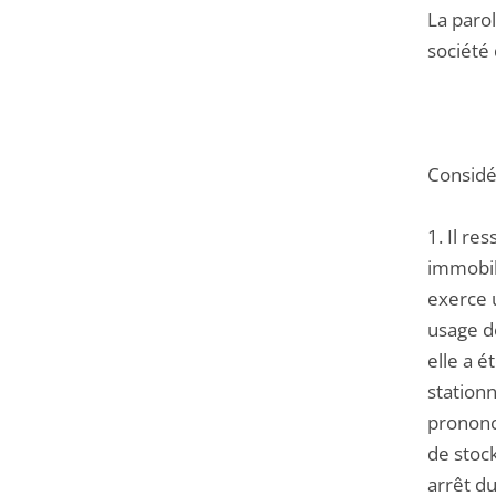
La parol
société 
Considér
1. Il re
immobili
exerce 
usage d
elle a é
stationn
prononc
de stock
arrêt du