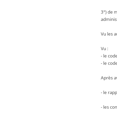
3°) de m
administ
Vu les a
Vu :
- le cod
- le cod
Après a
- le ra
- les co