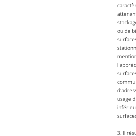
caractè
attenant
stockag
ou de b
surface
station
mention
l'appréc
surfaces
commune
d'adress
usage d
inférieu
surface
3. Il ré