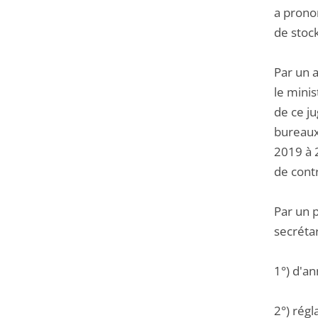
a prono
de stock
Par un a
le minis
de ce ju
bureaux
2019 à 
de contr
Par un 
secrétar
1°) d'an
2°) régl