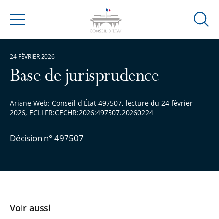
Ouvrir
Menu
la
modal
24 FÉVRIER 2026
de
reche
Base de jurisprudence
Ariane Web: Conseil d'État 497507, lecture du 24 février
2026, ECLI:FR:CECHR:2026:497507.20260224
Décision n° 497507
Voir aussi