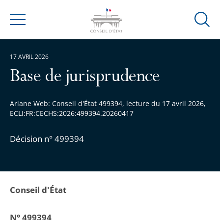
Ouvrir
Menu
la
modal
17 AVRIL 2026
de
reche
Base de jurisprudence
Ariane Web: Conseil d'État 499394, lecture du 17 avril 2026,
ECLI:FR:CECHS:2026:499394.20260417
Décision n° 499394
Conseil d'État
N° 499394