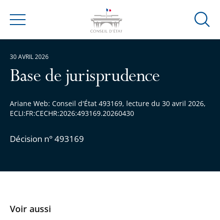
Ouvrir
Menu
la
modal
30 AVRIL 2026
de
reche
Base de jurisprudence
Ariane Web: Conseil d'État 493169, lecture du 30 avril 2026,
ECLI:FR:CECHR:2026:493169.20260430
Décision n° 493169
Voir aussi