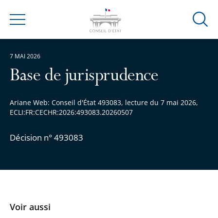
Ouvrir
Menu
la
modal
7 MAI 2026
de
reche
Base de jurisprudence
Ariane Web: Conseil d'État 493083, lecture du 7 mai 2026,
ECLI:FR:CECHR:2026:493083.20260507
Décision n° 493083
Voir aussi