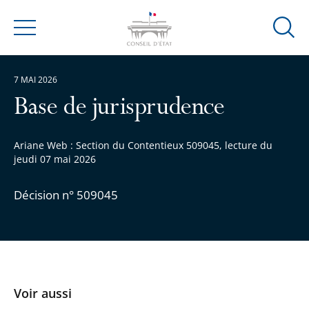
Ouvrir
Menu
la
modal
7 MAI 2026
de
reche
Base de jurisprudence
Ariane Web : Section du Contentieux 509045, lecture du
jeudi 07 mai 2026
Décision n° 509045
Voir aussi