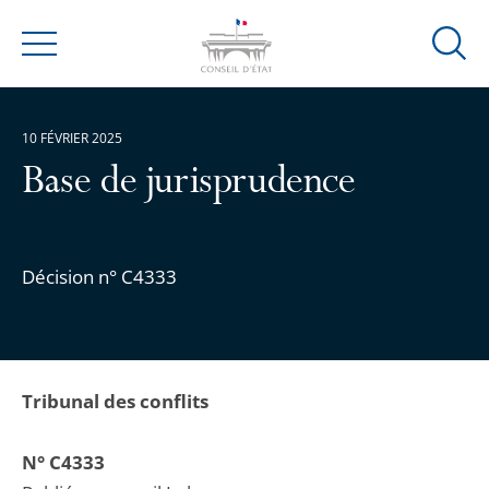
Ouvrir
Menu
la
modal
de
10 FÉVRIER 2025
reche
Base de jurisprudence
Décision n° C4333
Tribunal des conflits
N° C4333